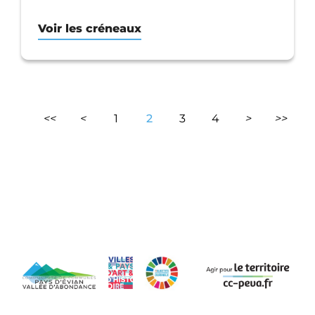
Voir les créneaux
<<
<
1
2
3
4
>
>>
Première page
Page précédente
Page suiva
Derni