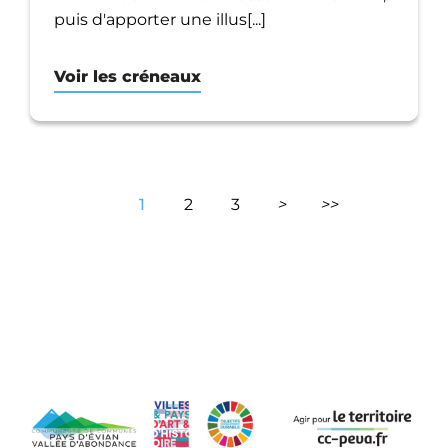
puis d'apporter une illus[...]
Voir les créneaux
1
2
3
>
>>
Page suivante
Dernière page